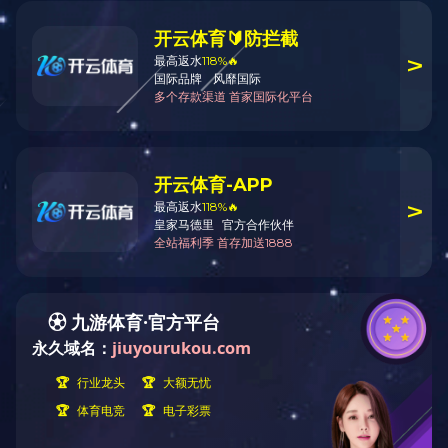
成渝钒钛项目售后跟踪服务
双龙镇松林菇业食品加工废水项目
在建工程：世兴二期除尘脱硫脱硝一体化工程
最新进展：内蒙古庆华集团庆华煤化有限责任公司焦化一期100万吨/年焦炉反应釜建设已接近尾声