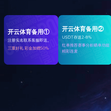
联系华体会线上平台(集团)官
方网站
CONTACT US
全国咨询热线
0377-60207616
华体会线上平台(集团)官方网站
公司地址：河南省南阳市西峡县
产业聚集区创业大道北段
公司传真：0377-60207638
联系电话：0377-60207616
公司邮箱：hbhb@hnhbhb.com