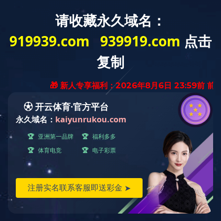
招聘信息
2021年4月招聘信息
华体会线上平台(集团)官方网站因发展需要，招聘以下人员：1、化
验员，要求：大专以上学历，化工等相关专业，男女不限；2、电
工，要求：机电一体化、电力系统及自动化等相关专业，以上岗位
有工作经验者优先，待遇面议。另常年招收焊工，男，45岁以下，
计件工资。联系人：冯女士 电话： 1523......
应用化学工程师[武汉]