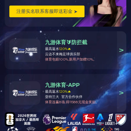
共
2
页
10
条数据
电话：0377-60207616 手机：0377-60207616 地址：河南省南阳
市西峡县产业聚集区创业大道北段
Copyright © 华体会线上平台(集团)官方网站 All rights reserved 备
案号：
豫ICP备14029417号-1
豫公网安备 41132302000264
开云手机注册_开云（中国）
|
乐鱼·（中国区）体育官方网站
|
乐动官网
|
九游j9官网入口(中国)官方网站
|
九游平台
|
乐鱼手机版app
|
乐鱼在线
平台
|
开云手机官方网站
|
开云足球
|