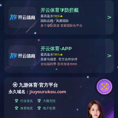
职位亮点餐补 包住 交通补助 节日福利 五险一金 绩效奖金 员工旅游
带薪年假...
VOCs工程师[武汉]
职位亮点餐补 包住 交通补助 节日福利 五险一金 绩效奖金 员工旅游
带薪年假职位描述技能要求：VOCS工...
设计员[武汉]
职位亮点餐补 包住 交通补助 节日福利 五险一金 绩效奖金 员工旅游
带薪年假...
工程预算员[武汉]
职位亮点餐补 包住 交通补助 节日福利 五险一金 绩效奖金 员工旅游
带薪年假职位描述技能要求：投资分析...
1
首页
上一页
2
下一页
尾页