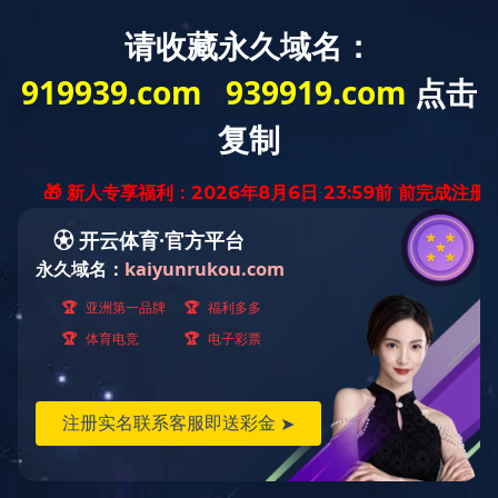
华体会线上平台(集团)官方网站新闻
师带徒强本领 传帮带共成长——河南华体会线上平
台(集团)官方网站“以师带徒”成效显著
作者：管理员
发布时间：2023-12-22 15:28:01
“以师带徒”是河南华体会线上平台(集团)官方网站公司的优良传
统，通过“老带新、师带徒”的模式，培养和造就了一批技能型、专业
型技术人才，师傅与徒弟共同成长，共同进步。在公司的支持和师