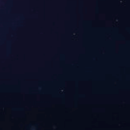
上平台(集团)官方网站环保公司深耕环保工程领域十余年，曾参与多省
团合作，公司抽调技术骨干组建项目团队，实时监控施工进度、质量、安
华体会线上平台(集团)官方网站将以严谨态度和专业技术，打造标杆工程
以此次项目为契机，加速推进全流程超低排放改造，持续发力绿色智造。
上平台(集团)官方网站公司将深化与钢铁行业合作，以创新技术推动产业绿
度融合，更为行业高质量发展提供了范例样本。‌
华体会线上平台(集团)官方网站环保助力绝缘子窑炉烟气治理项目高效推进
以专业规范铸就品质标杆——华体会线上平台(集团)官方网站环保赴重庆鑫