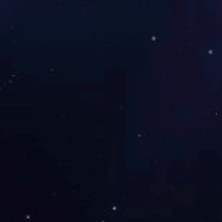
河南华体会线
此次与贵钢集
人张勇表示：”
贵钢集团计划
示：“华体会线
与钢铁生产的深
上一条
下一条