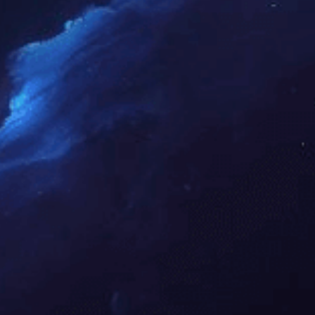
0强。近年来，贵钢集团响应政策要求，持续推进环保升
排放改造要求的又一重要举措。河南华体会线上平台(集团)官
全流程专业化建设，确保工程高效推进，彰显华体会线上平台
主方个性化要求，设立质量管控节点，实施全过程监理及第三方