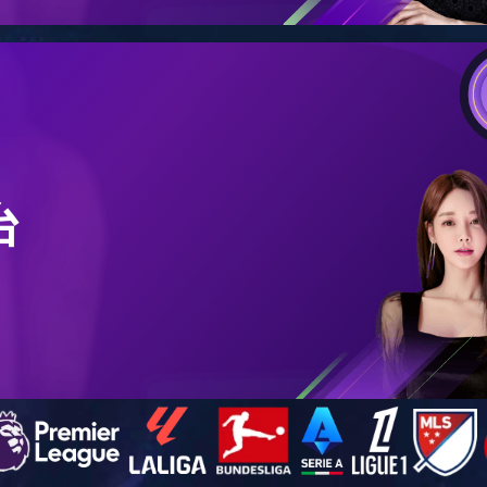
平台(集团)官方网站新闻
贵钢集团钢轧厂脱硫除尘项目
作者：管理员
发布时间：2025-03-10 0
西贵港钢铁集团有限公司钢轧厂轧钢加热炉脱硫除尘项目开工建设。该项
制作安装、工艺设备安装调试、介质管道敷设等，以专业实力助力
贵钢集
质量和工期。