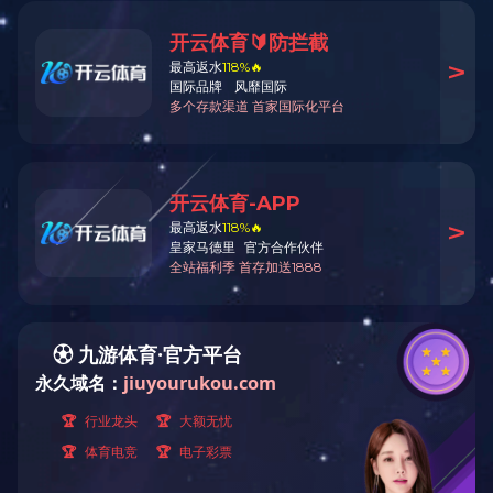
实用新型专利2
软著证书1
专利证书
软著证书2