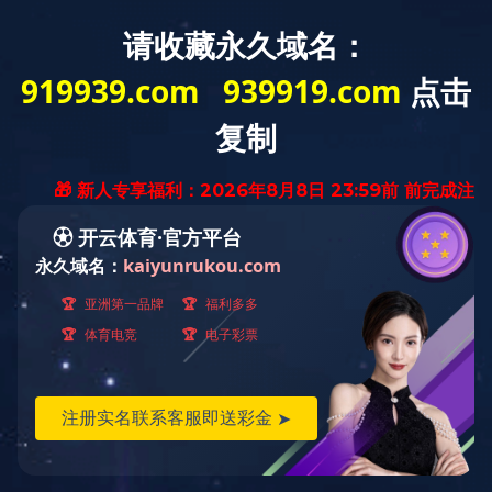
技术支持与专利
软著证书5
软著证书7